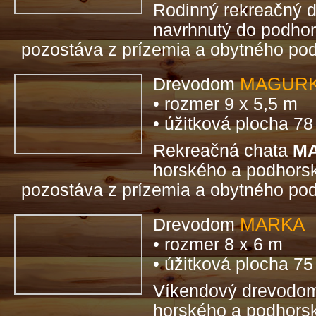
Rodinný rekreačný
navrhnutý do podhor
pozostáva z prízemia a obytného pod
MAGUR
Drevodom
• rozmer 9 x 5,5 m
• úžitková plocha 7
Rekreačná chata
M
horského a podhorsk
pozostáva z prízemia a obytného pod
MARKA
Drevodom
• rozmer 8 x 6 m
• úžitková plocha 7
Víkendový drevod
horského a podhorsk