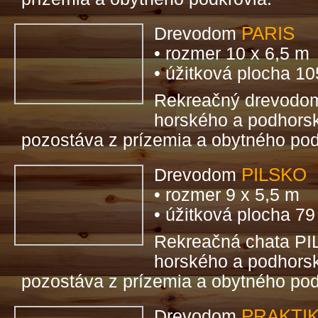
PARIS
Drevodom
• rozmer 10 x 6,5 m
• úžitková plocha 1
Rekreačný drevod
horského a podhorsk
pozostáva z prízemia a obytného pod
PILSKO
Drevodom
• rozmer 9 x 5,5 m
• úžitková plocha 7
Rekreačná chata PI
horského a podhorsk
pozostáva z prízemia a obytného pod
PRAKTI
Drevodom