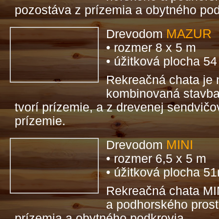
pozostáva z prízemia a obytného pod
MAZUR
Drevodom
• rozmer 8 x 5 m
• úžitková plocha 5
Rekreačná chata je 
kombinovaná stavba 
tvorí prízemie, a z drevenej sendvičove
prízemie.
MINI
Drevodom
• rozmer 6,5 x 5 m
• úžitková plocha 5
Rekreačná chata MI
a podhorského prost
prízemia a obytného podkrovia.