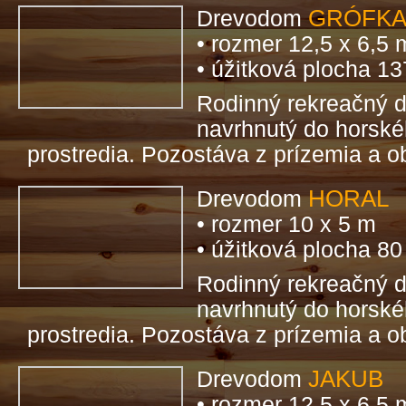
GRÓFK
Drevodom
• rozmer 12,5 x 6,5 
• úžitková plocha 1
Rodinný rekreačný 
navrhnutý do horsk
prostredia. Pozostáva z prízemia a o
HORAL
Drevodom
• rozmer 10 x 5 m
• úžitková plocha 8
Rodinný rekreačný 
navrhnutý do horsk
prostredia. Pozostáva z prízemia a o
JAKUB
Drevodom
• rozmer 12,5 x 6,5 