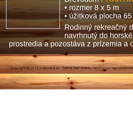
• rozmer 8 x 5 m
• úžitková plocha 6
Rodinný rekreačný 
navrhnutý do horsk
prostredia a pozostáva z prízemia a 
Copyright © 2012 zruborava.sk - žiadna časť stránky nemôže byť reprodukova