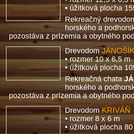
• úžitková plocha 1
Rekreačný drevod
horského a podhorsk
pozostáva z prízemia a obytného pod
JÁNOŠÍ
Drevodom
• rozmer 10 x 6,5 m
• úžitková plocha 1
Rekreačná chata
JÁ
horského a podhorsk
pozostáva z prízemia a obytného pod
KRIVÁŇ
Drevodom
• rozmer 8 x 6 m
• úžitková plocha 8